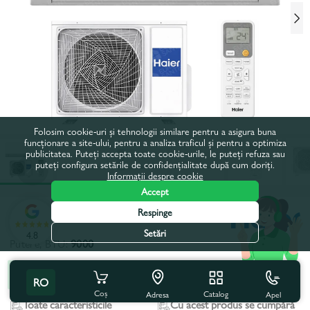
Folosim cookie-uri și tehnologii similare pentru a asigura buna
funcționare a site-ului, pentru a analiza traficul și pentru a optimiza
publicitatea. Puteți accepta toate cookie-urile, le puteți refuza sau
puteți configura setările de confidențialitate după cum doriți.
Informații despre cookie
Accept
Respinge
Codul produsului:
1704811
Setări
4.8
Putere, BTU:
9000
9000
12000
18000
24000
RO
Coș
Catalog
Apel
Adresa
Toate caracteristicile
Cu acest produs se cumpără