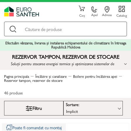
Apel
Adresa
Coș
Catalog
Efectuăm vânzarea, livrarea și instalarea echipamentului de climatizare în întreaga
Republică Moldova
REZERVOR TAMPON, REZERVOR DE STOCARE
Soluții pentru stocarea energiei termice și optimizarea sistemelor de
încălzire
Pagina principala
Încălzire și canalizare
Boilere pentru încălzirea apei
Rezervor tampon, rezervor de stocare
46
produse
Sortare:
Filtru
Implicit
Poate fi comandat cu montaj