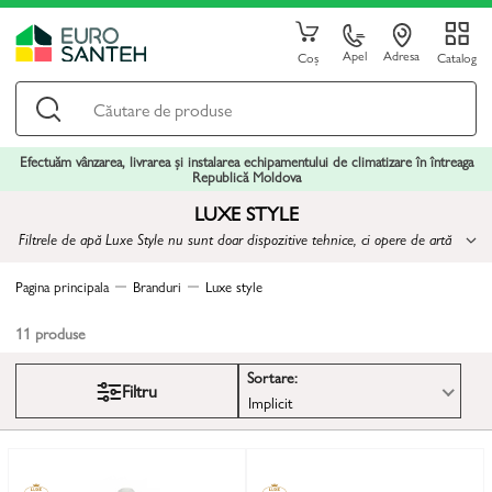
Apel
Adresa
Coș
Catalog
Efectuăm vânzarea, livrarea și instalarea echipamentului de climatizare în întreaga
Republică Moldova
LUXE STYLE
Filtrele de apă Luxe Style nu sunt doar dispozitive tehnice, ci opere de artă
care nu oferă doar curățenie, ci și inspirație pentru a crea un mod de viață
sofisticat
Pagina principala
Branduri
Luxe style
11
produse
Sortare:
Filtru
Implicit