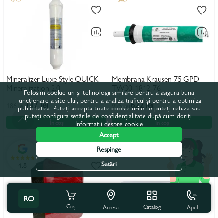
Mineralizer Luxe Style QUICK
Membrana Krausen 75 GPD
Mineralization 2,0
TW30-1812-76
Folosim cookie-uri și tehnologii similare pentru a asigura buna
funcționare a site-ului, pentru a analiza traficul și pentru a optimiza
117 lei
622 lei
186 lei
995 lei
publicitatea. Puteți accepta toate cookie-urile, le puteți refuza sau
puteți configura setările de confidențialitate după cum doriți.
În coș
În coș
Informații despre cookie
Accept
Respinge
Setări
4.8
RO
Coș
Catalog
Apel
Adresa