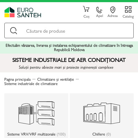
Apel
Adresa
Coș
Catalog
Efectuăm vânzarea, livrarea și instalarea echipamentului de climatizare în întreaga
Republică Moldova
SISTEME INDUSTRIALE DE AER CONDIȚIONAT
Soluții pentru obiecte mari și proiecte inginerești complexe
Pagina principala
Climatizare și ventilație
Sisteme industriale de climatizare
Sisteme VRV/VRF multizonale
(100)
Chillere
(0)