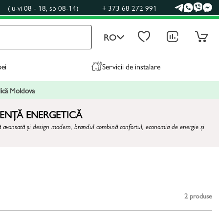
0
(lu-vi 08 - 18, sb 08-14)
+ 373 68 272 991
RO
pei
Servicii de instalare
blică Moldova
IENȚĂ ENERGETICĂ
nică avansată și design modern, brandul combină confortul, economia de energie și
2
produse