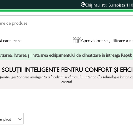
Chișinău, str. Burebista 11
și canalizare
Aprovizionare și filtrare a a
zarea, livrarea și instalarea echipamentului de climatizare în întreaga Repu
 SOLUȚII INTELIGENTE PENTRU CONFORT ȘI EFIC
entru gestionarea inteligentă a încălzirii și climatului interior. Cu tehnologie brita
control
Implicit