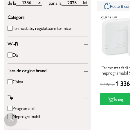
lei
lei
de la
până la
Poate fi c
Categorii
Termostate, regulatoare termice
Wi-Fi
Da
Termostat fără f
Țara de origine brand
neprogramabil
China
1 336 
1 496 lei
Tip
În coș
Programabil
Neprogramabil