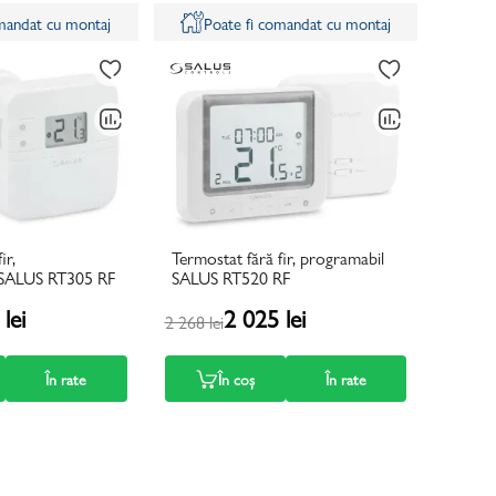
omandat cu montaj
Poate fi comandat cu montaj
ir,
Termostat fără fir, programabil
 SALUS RT305 RF
SALUS RT520 RF
lei
2 025 lei
2 268 lei
În rate
În coș
În rate