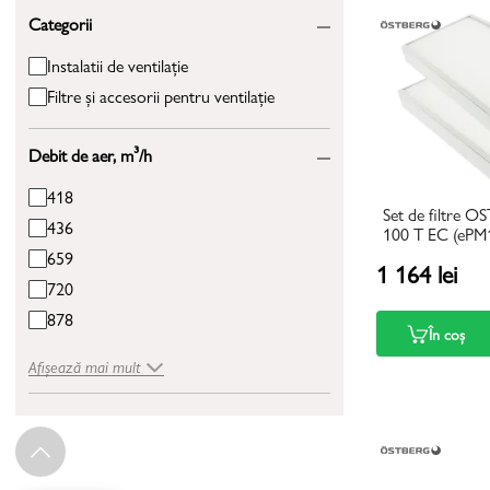
Categorii
Instalatii de ventilație
Filtre și accesorii pentru ventilație
Debit de aer, m³/h
418
Set de filtre
436
100 T EC (ePM
659
1 164 lei
720
878
În coș
Afișează mai mult