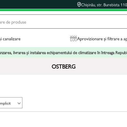
Chișinău, str. Burebista 11
și canalizare
Aprovizionare și filtrare a a
zarea, livrarea și instalarea echipamentului de climatizare în întreaga Repu
OSTBERG
Implicit