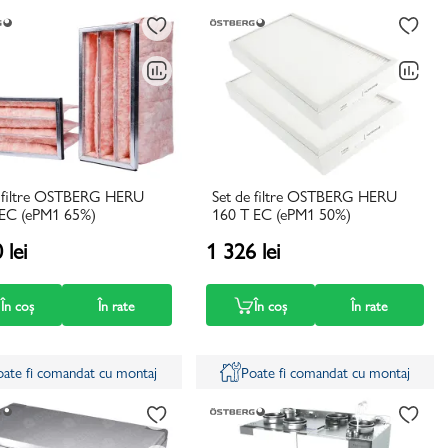
e filtre OSTBERG HERU
Set de filtre OSTBERG HERU
 EC (ePM1 65%)
160 T EC (ePM1 50%)
 lei
1 326 lei
În coș
În rate
În coș
În rate
oate fi comandat cu montaj
Poate fi comandat cu montaj