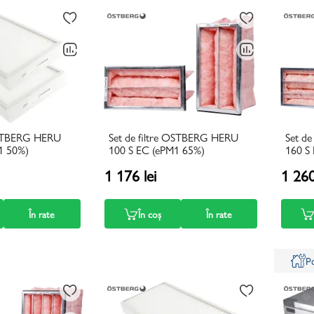
 OSTBERG HERU
Set de filtre OSTBERG HERU
Set d
1 50%)
100 S EC (ePM1 65%)
160 S
1 176 lei
1 260
În rate
În coș
În rate
P