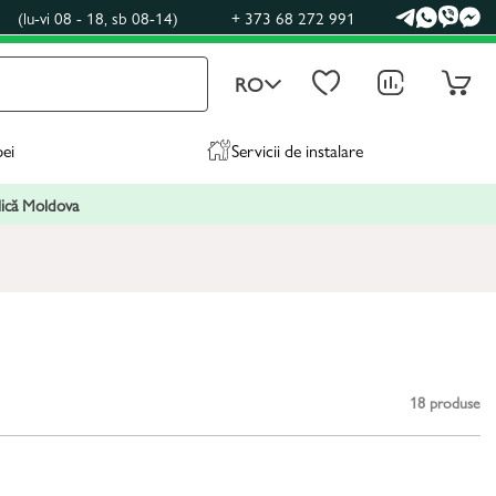
0
(lu-vi 08 - 18, sb 08-14)
+ 373 68 272 991
RO
pei
Servicii de instalare
blică Moldova
18
produse