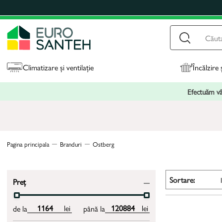
Climatizare și ventilație
Încălzire 
Efectuăm vân
Pagina principala
Branduri
Ostberg
Sortare:
Preț
lei
lei
de la
până la