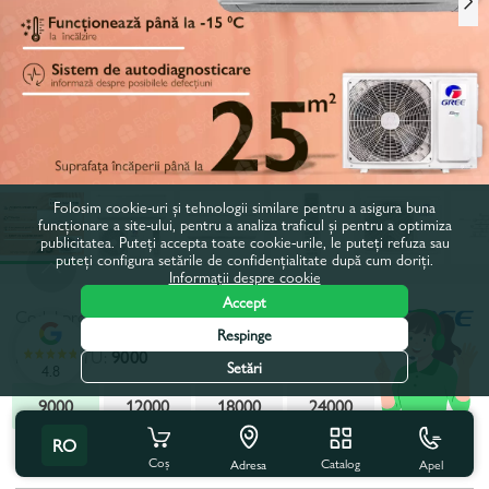
Folosim cookie-uri și tehnologii similare pentru a asigura buna
funcționare a site-ului, pentru a analiza traficul și pentru a optimiza
publicitatea. Puteți accepta toate cookie-urile, le puteți refuza sau
puteți configura setările de confidențialitate după cum doriți.
Informații despre cookie
Accept
Codul produsului:
652701
Respinge
Putere, BTU:
9000
Setări
4.8
9000
12000
18000
24000
RO
Toate caracteristicile
Cu acest produs se cumpără
Coș
Catalog
Apel
Adresa