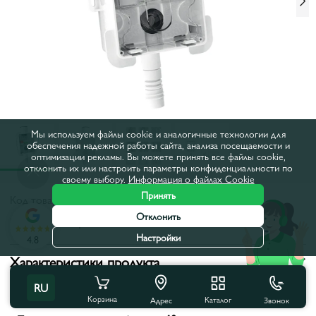
Мы используем файлы cookie и аналогичные технологии для
обеспечения надежной работы сайта, анализа посещаемости и
оптимизации рекламы. Вы можете принять все файлы cookie,
отклонить их или настроить параметры конфиденциальности по
своему выбору.
Информация о файлах Cookie
Принять
Код товара:
592101
Отклонить
Все характеристики
Настройки
4.8
Характеристики продукта
RU
Цвет:
Белый
Корзина
Каталог
Звонок
Адрес