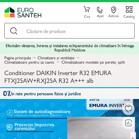
Apel
Adresa
Coș
Catalog
Efectuăm vânzarea, livrarea și instalarea echipamentului de climatizare în întreaga
Republică Moldova
Pagina principala
Climatizare și ventilație
Climatizatoare pentru uz casnic
Climatizatoare montate pe perete, split
Conditioner DAIKIN Inverter R32 EMURA
FTXJ25AW+RXJ25A R32 A+++ alb
In rate pentru persoane fizice și juridice