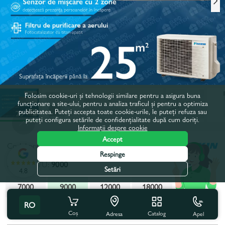
Folosim cookie-uri și tehnologii similare pentru a asigura buna
funcționare a site-ului, pentru a analiza traficul și pentru a optimiza
publicitatea. Puteți accepta toate cookie-urile, le puteți refuza sau
puteți configura setările de confidențialitate după cum doriți.
Informații despre cookie
Accept
Codul produsului:
645963
Respinge
Putere, BTU:
9000
Setări
4.8
7000
9000
12000
18000
RO
Toate caracteristicile
Cu acest produs se cumpără
Coș
Catalog
Apel
Adresa