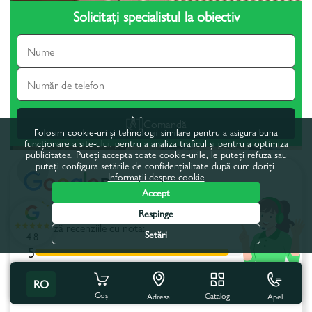
Solicitați specialistul la obiectiv
Comandă
Folosim cookie-uri și tehnologii similare pentru a asigura buna
funcționare a site-ului, pentru a analiza traficul și pentru a optimiza
publicitatea. Puteți accepta toate cookie-urile, le puteți refuza sau
puteți configura setările de confidențialitate după cum doriți.
Recenzii
Informații despre cookie
Accept
4.8
(646)
Respinge
Afișează recenziile cu nota:
Setări
4.8
5
4
RO
3
Coș
Catalog
Apel
Adresa