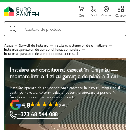
Apel
Adresa
Coș
Catalog
Acasa
Servicii de instalare
Instalarea sistemelor de climatizare
Instalarea aparatelor de aer condiționat comerciale
Instalarea aparatelor de aer condiționat tip casetă
Instalare aer condiționat casetat în Chișinău —
montare într-o 1 zi cu garanție de până la 3 ani
Instalăm aparate de aer condiționat casetate în birouri, magazine și
spații comerciale. Oferim calculul puterii, proiectare și punere în
funcțiune. Lucrăm pe bază de contract.
4.8
(646)
+373 68 544 088