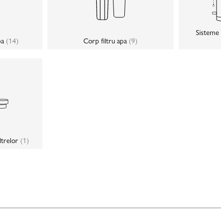
Sisteme i
pa
(14)
Corp filtru apa
(9)
ltrelor
(1)