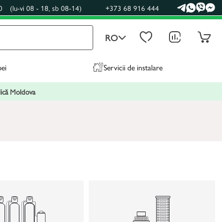
0
(lu-vi 08 - 18, sb 08-14)
+373 68 916 444
RO
pei
Servicii de instalare
blică Moldova