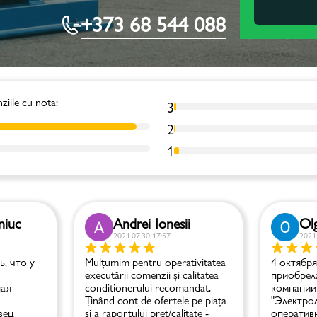
+373 68 544 088
ziile cu nota:
3
2
1
niuc
Andrei Ionesii
Olg
2021.07.30 17:57
2021
, что у
Mulțumim pentru operativitatea
4 октября
executării comenzii și calitatea
приобрела
ная
conditionerului recomandat.
компании
Ținând cont de ofertele pe piața
"Электро
вец
și a raportului preț/calitate -
оператив