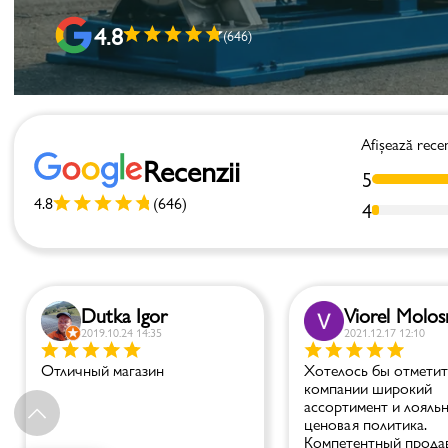
4.8
(646)
Afișează recen
Recenzii
5
4.8
(646)
4
Dutka Igor
Viorel Molos
2019.10.24 14:35
2021.12.17 12:10
Отличный магазин
Хотелось бы отметить
компании широкий
ассортимент и лояль
ценовая политика.
Компетентный прода