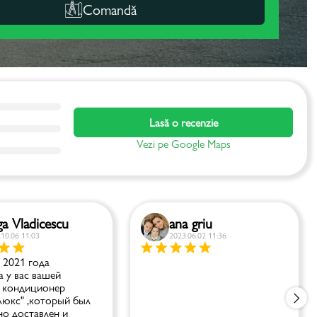
Comandă
Lasă o recenzie
Vezi pe Google Maps
a Vladicescu
ana griu
.10.06 11:03
2023.06.02 11:36
 2021 года
 у вас вашей
 кондиционер
люкс" ,который был
но доставлен и