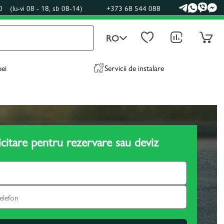
0
(lu-vi 08 - 18, sb 08-14)
+373 68 544 088
RO
pei
Servicii de instalare
icitare pentru rezervare sau deviz