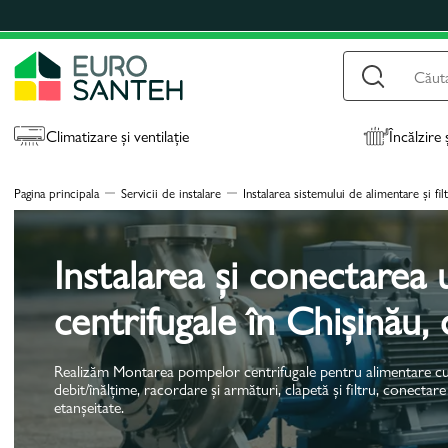
Climatizare și ventilație
Încălzire 
Pagina principala
Servicii de instalare
Instalarea sistemului de alimentare și fil
Instalarea și conectarea
centrifugale în Chișinău, 
Realizăm Montarea pompelor centrifugale pentru alimentare cu 
debit/înălțime, racordare și armături, clapetă și filtru, conectare
etanșeitate.