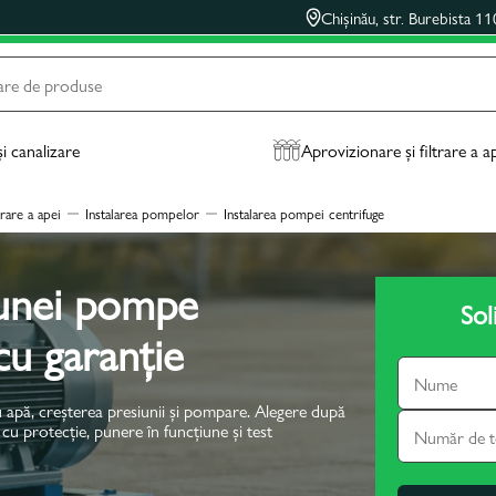
Chișinău, str. Burebista 11
și canalizare
Aprovizionare și filtrare a a
trare a apei
Instalarea pompelor
Instalarea pompei centrifuge
 unei pompe
Sol
cu garanție
apă, creșterea presiunii și pompare. Alegere după
 cu protecție, punere în funcțiune și test