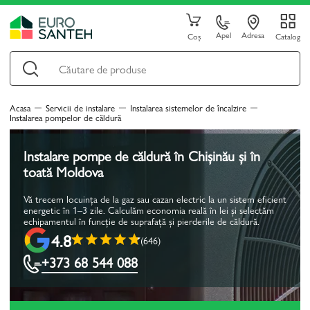
Apel
Adresa
Coș
Catalog
Acasa
Servicii de instalare
Instalarea sistemelor de încalzire
Instalarea pompelor de căldură
Instalare pompe de căldură în Chișinău și în
toată Moldova
Vă trecem locuința de la gaz sau cazan electric la un sistem eficient
energetic în 1–3 zile. Calculăm economia reală în lei și selectăm
echipamentul în funcție de suprafață și pierderile de căldură.
4.8
(646)
+373 68 544 088