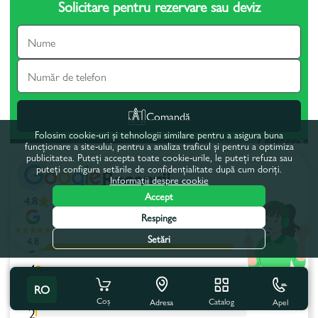
Solicitare pentru rezervare sau deviz
Comandă
Folosim cookie-uri și tehnologii similare pentru a asigura buna
funcționare a site-ului, pentru a analiza traficul și pentru a optimiza
publicitatea. Puteți accepta toate cookie-urile, le puteți refuza sau
puteți configura setările de confidențialitate după cum doriți.
Recenzii
Informații despre cookie
Accept
4.8
(646)
Respinge
Afișează recenziile cu nota:
Setări
4.8
5
4
3
RO
Coș
Catalog
Apel
Adresa
2