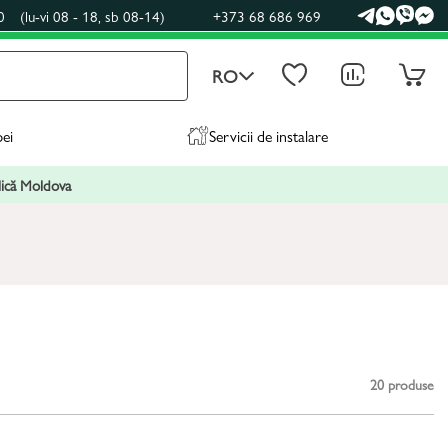
0
(lu-vi 08 - 18, sb 08-14)
+373 68 686 969
RO
pei
Servicii de instalare
blică Moldova
20
produse