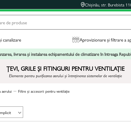
Chișinău, str. Burebista 11
și canalizare
Aprovizionare și filtrare a a
zarea, livrarea și instalarea echipamentului de climatizare în întreaga Repu
ȚEVI, GRILE ȘI FITINGURI PENTRU VENTILAȚIE
Elemente pentru purificarea aerului și întreținerea sistemelor de ventilație
 aerului
Filtre și accesorii pentru ventilație
Implicit