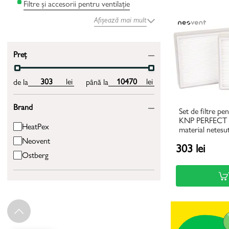
Filtre și accesorii pentru ventilație
Afișează mai mult
Preț
lei
lei
de la
până la
Brand
Set de filtre 
KNP PERFECT 4
HeatPex
material netesu
Neovent
303 lei
Ostberg