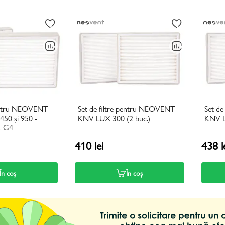
pentru NEOVENT
Set de filtre pentru NEOVENT
Set d
50 și 950 -
KNV LUX 300 (2 buc.)
KNV L
t G4
410 lei
438 l
În coș
În coș