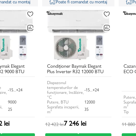
omandat cu montaj
Poate fi comandat cu montaj
P
ymak Elegant
Condiționer Baymak Elegant
Cazan
R32 9000 BTU
Plus Inverter R32 12000 BTU
ECO 
Diapazonul
e
temperaturilor de
-15...+24
-15...+24
zire,
funcționare, încălzire,
°C
Putere
9000
Putere, BTU
12000
Suprafa
i,
Suprafata incaperii,
m²
25
35
m²
Tip
 lei
7 246 lei
12 422 lei
11 880 