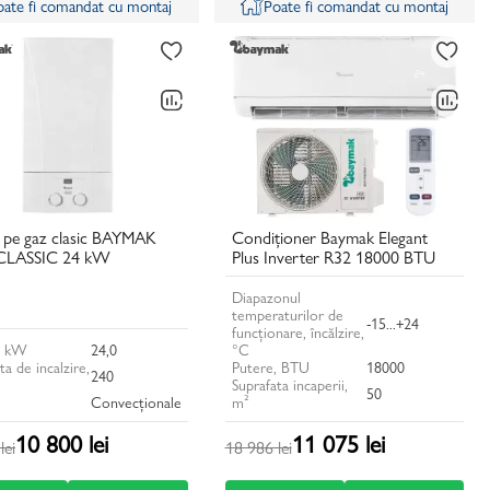
oate fi comandat cu montaj
Poate fi comandat cu montaj
 pe gaz clasic BAYMAK
Condiționer Baymak Elegant
CLASSIC 24 kW
Plus Inverter R32 18000 BTU
Diapazonul
temperaturilor de
-15...+24
funcționare, încălzire,
, kW
24,0
°C
ta de incalzire,
Putere, BTU
18000
240
Suprafata incaperii,
50
Convecţionale
m²
10 800 lei
11 075 lei
lei
18 986 lei