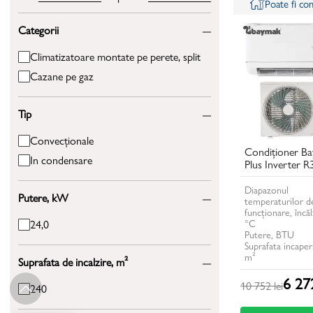
Poate fi c
Categorii
Climatizatoare montate pe perete, split
Cazane pe gaz
Tip
Convecţionale
Condiționer Ba
In condensare
Plus Inverter 
Diapazonul
Putere, kW
temperaturilor d
funcționare, încăl
°C
24,0
Putere, BTU
Suprafata incaperi
m²
Suprafata de incalzire, m²
6 272
10 752 lei
240