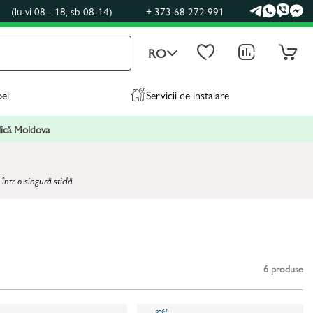
0
(lu-vi 08 - 18, sb 08-14)
+ 373 68 272 991
RO
pei
Servicii de instalare
blică Moldova
într-o singură sticlă
6
produse