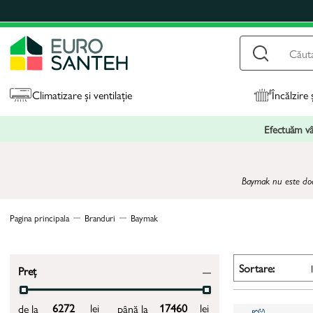
Climatizare și ventilație
Încălzire 
Efectuăm vân
Baymak nu este doar 
Pagina principala
Branduri
Baymak
Sortare:
Preț
lei
lei
de la
până la