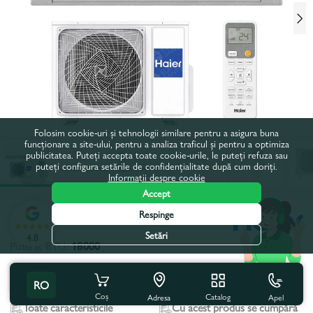
Folosim cookie-uri și tehnologii similare pentru a asigura buna
funcționare a site-ului, pentru a analiza traficul și pentru a optimiza
publicitatea. Puteți accepta toate cookie-urile, le puteți refuza sau
puteți configura setările de confidențialitate după cum doriți.
Informații despre cookie
Accept
Respinge
Codul produsului:
1734371
Setări
4.8
Putere, BTU:
18000
9000
12000
18000
24000
RO
Coș
Catalog
Apel
Adresa
Toate caracteristicile
Cu acest produs se cumpără