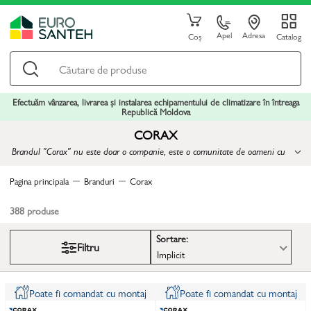
Apel
Adresa
Coș
Catalog
Efectuăm vânzarea, livrarea și instalarea echipamentului de climatizare în întreaga
Republică Moldova
CORAX
Brandul "Corax" nu este doar o companie, este o comunitate de oameni cu
aceleași valori și aspirații către perfecțiune
Pagina principala
Branduri
Corax
388
produse
Sortare:
Filtru
Implicit
Poate fi comandat cu montaj
Poate fi comandat cu montaj