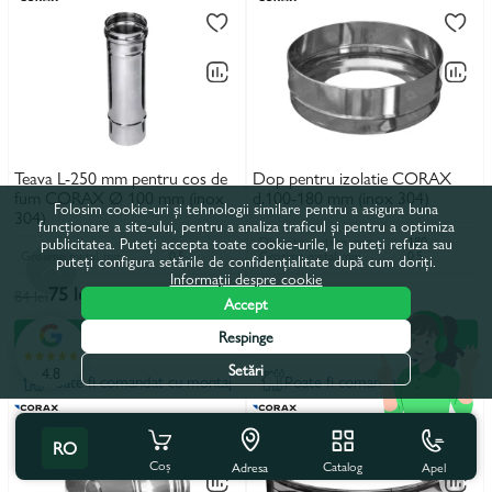
Teava L-250 mm pentru cos de
Dop pentru izolatie CORAX
fum CORAX Ø 100 mm (inox
d.100-180 mm (inox 304)
Folosim cookie-uri și tehnologii similare pentru a asigura buna
304)
funcționare a site-ului, pentru a analiza traficul și pentru a optimiza
Diametru extern, mm
180
publicitatea. Puteți accepta toate cookie-urile, le puteți refuza sau
Grosime metal, mm
0,5
Grosime metal, mm
0,5
puteți configura setările de confidențialitate după cum doriți.
Informații despre cookie
75 lei
80 lei
84 lei
90 lei
Accept
În coș
În coș
Respinge
Setări
4.8
Poate fi comandat cu montaj
Poate fi comandat cu montaj
RO
Coș
Catalog
Apel
Adresa