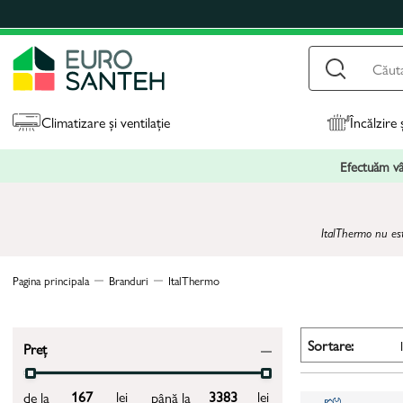
Climatizare și ventilație
Încălzire 
Efectuăm vân
ItalThermo nu es
Pagina principala
Branduri
ItalThermo
Sortare:
Preț
lei
lei
de la
până la