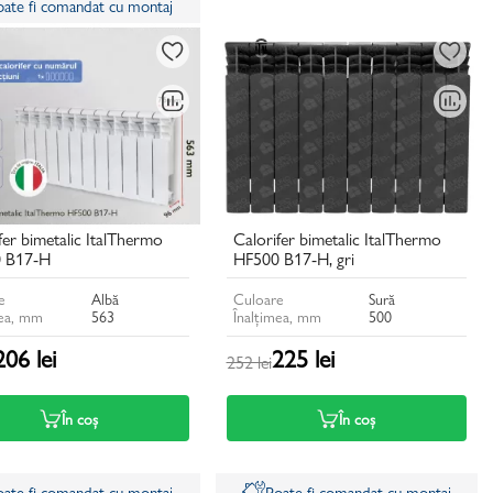
oate fi comandat cu montaj
fer bimetalic ItalThermo
Calorifer bimetalic ItalThermo
 B17-H
HF500 B17-H, gri
e
Albă
Culoare
Sură
mea, mm
563
Înalțimea, mm
500
206 lei
225 lei
252 lei
În coș
În coș
oate fi comandat cu montaj
Poate fi comandat cu montaj