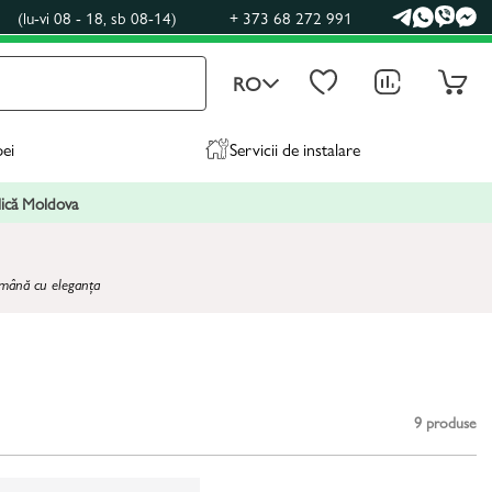
0
(lu-vi 08 - 18, sb 08-14)
+ 373 68 272 991
RO
pei
Servicii de instalare
blică Moldova
 mână cu eleganța
9
produse