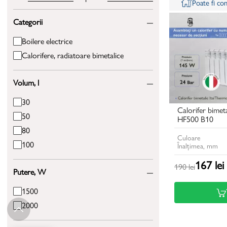
Poate fi c
Categorii
Boilere electrice
Calorifere, radiatoare bimetalice
Volum, l
30
Calorifer bimet
50
HF500 B10
80
Culoare
100
Înalțimea, mm
167 lei
190 lei
Putere, W
1500
2000