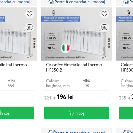
omandat cu montaj
Poate fi comandat cu montaj
P
alic ItalThermo
Calorifer bimetalic ItalThermo
Calori
HF350 B
HF500
Albă
Culoare
Albă
Culoar
554
Înalțimea, mm
408
Înalți
196 lei
224 lei
235 lei
În coș
În coș
Poate fi comandat cu montaj
P