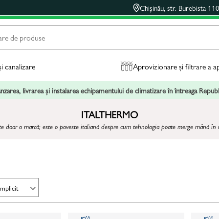
Chișinău, str. Burebista 11
și canalizare
Aprovizionare și filtrare a a
zarea, livrarea și instalarea echipamentului de climatizare în întreaga Repu
ITALTHERMO
te doar o marcă; este o poveste italiană despre cum tehnologia poate merge mână în
Implicit