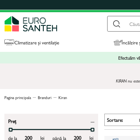
Climatizare și ventilație
Încălzire 
Efectuăm vân
KIRAN nu este 
Pagina principala
Branduri
Kiran
Sortare:
Preț
lei
lei
de la
până la