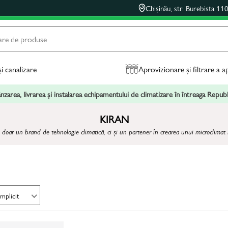
Chișinău, str. Burebista 11
și canalizare
Aprovizionare și filtrare a a
zarea, livrarea și instalarea echipamentului de climatizare în întreaga Repu
KIRAN
doar un brand de tehnologie climatică, ci și un partener în crearea unui microclimat i
Implicit