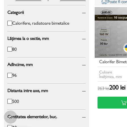
Poate fi c
Categorii
Calorifere, radiatoare bimetalice
Lățimea la o sectie, mm
80
Calorifer Bime
Adîncime, mm
Culoare
96
Înalțimea, mm
200 lei
263 lei
Distanta intre axe, mm
500
Cantitatea elementelor, buc.