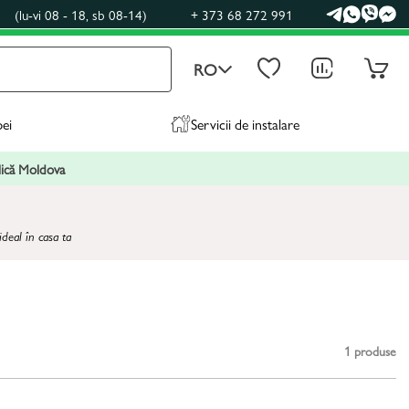
0
(lu-vi 08 - 18, sb 08-14)
+ 373 68 272 991
RO
pei
Servicii de instalare
blică Moldova
deal în casa ta
1
produse