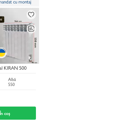
omandat cu montaj
tal KIRAN 500
Albă
550
În coș