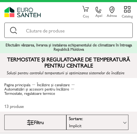
Apel
Adresa
Coș
Catalog
Efectuăm vânzarea, livrarea și instalarea echipamentului de climatizare în întreaga
Republică Moldova
TERMOSTATE ȘI REGULATOARE DE TEMPERATURĂ
PENTRU CENTRALE
Soluții pentru controlul temperaturii și optimizarea sistemelor de încălzire
Pagina principala
Încălzire și canalizare
Automatizări și accesorii pentru încălzire
Termostate, regulatoare termice
13
produse
Sortare:
Filtru
Implicit