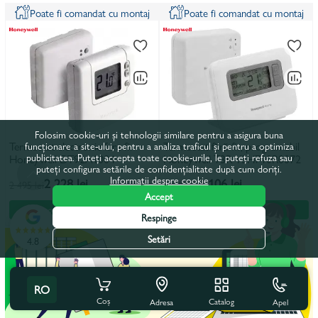
Poate fi comandat cu montaj
Poate fi comandat cu montaj
Folosim cookie-uri și tehnologii similare pentru a asigura buna
Termostat electronic fara fir
Termostat fără fir, programabil
funcționare a site-ului, pentru a analiza traficul și pentru a optimiza
publicitatea. Puteți accepta toate cookie-urile, le puteți refuza sau
Honeywell DT92A1004
Honeywell T3R Y3H710R0072
puteți configura setările de confidențialitate după cum doriți.
Informații despre cookie
2 228 lei
3 106 lei
2 495 lei
3 479 lei
Accept
În coș
În rate
În coș
În rate
Respinge
Setări
4.8
RO
Coș
Catalog
Apel
Adresa