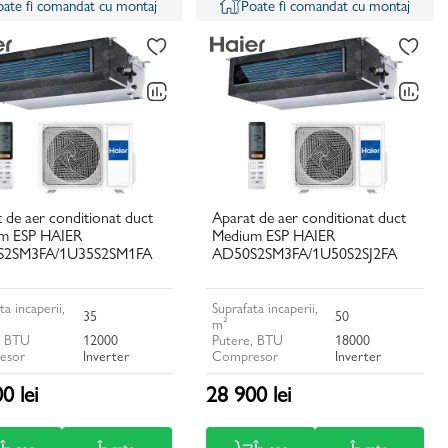
oate fi comandat cu montaj
Poate fi comandat cu montaj
 de aer conditionat duct
Aparat de aer conditionat duct
m ESP HAIER
Medium ESP HAIER
S2SM3FA/1U35S2SM1FA
AD50S2SM3FA/1U50S2SJ2FA
ta incaperii,
Suprafata incaperii,
35
50
m²
, BTU
12000
Putere, BTU
18000
esor
Inverter
Compresor
Inverter
0 lei
28 900 lei
În coș
În rate
În coș
În rate