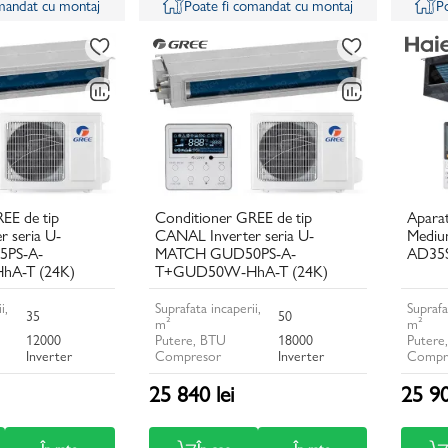
omandat cu montaj
Poate fi comandat cu montaj
P
EE de tip
Conditioner GREE de tip
Aparat
 seria U-
CANAL Inverter seria U-
Mediu
PS-A-
MATCH GUD50PS-A-
AD35
A-T (24K)
T+GUD50W-HhA-T (24K)
i,
Suprafata incaperii,
Suprafa
35
50
m²
m²
12000
Putere, BTU
18000
Putere
Inverter
Compresor
Inverter
Compr
25 840 lei
25 90
În rate
În coș
În rate