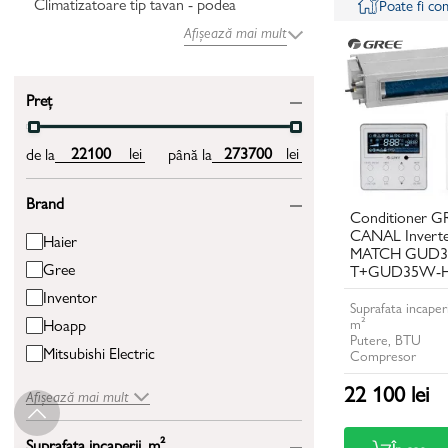
Climatizatoare tip tavan - podea
Poate fi c
Afișează mai mult
Preț
lei
lei
de la
până la
Brand
Conditioner GR
CANAL Inverter
Haier
MATCH GUD35
Gree
T+GUD35W-Hh
Inventor
Suprafata incaperi
m²
Hoapp
Putere, BTU
Mitsubishi Electric
Compresor
22 100 lei
Afișează mai mult
Suprafata incaperii, m²
În coș