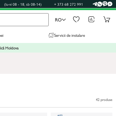
0
(lu-vi 08 - 18, sb 08-14)
+ 373 68 272 991
RO
pei
Servicii de instalare
blică Moldova
42
produse