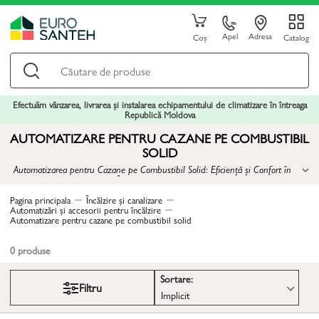
Apel
Adresa
Coș
Catalog
Efectuăm vânzarea, livrarea și instalarea echipamentului de climatizare în întreaga
Republică Moldova
AUTOMATIZARE PENTRU CAZANE PE COMBUSTIBIL
SOLID
Automatizarea pentru Cazane pe Combustibil Solid: Eficiență și Confort în
Încălzirea Locuinței
Pagina principala
Încălzire și canalizare
Automatizări și accesorii pentru încălzire
Automatizare pentru cazane pe combustibil solid
0
produse
Sortare:
Filtru
Implicit