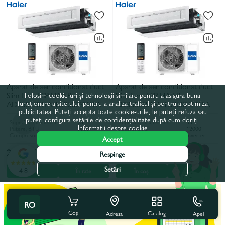
Aparat de aer conditionat duct
Aparat de aer conditionat duct
Slim Low ESP HAIER
Slim Low ESP HAIER
Folosim cookie-uri și tehnologii similare pentru a asigura buna
funcționare a site-ului, pentru a analiza traficul și pentru a optimiza
AD25S2SS1FA/1U25S2SM1FA
AD35S2SS1FA/1U35S2SM1FA
publicitatea. Puteți accepta toate cookie-urile, le puteți refuza sau
puteți configura setările de confidențialitate după cum doriți.
Suprafata incaperii, m²
25
Suprafata incaperii, m²
35
Informații despre cookie
Putere, BTU
9000
Putere, BTU
12000
Compresor
Inverter
Compresor
Inverter
Accept
25 567 lei
28 738 lei
Respinge
Setări
4.8
În coș
În rate
În coș
În rate
RO
Coș
Catalog
Apel
Adresa