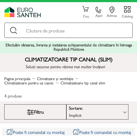
Apel
Adresa
Coș
Catalog
Efectuăm vânzarea, livrarea și instalarea echipamentului de climatizare în întreaga
Republică Moldova
CLIMATIZATOARE TIP CANAL (SLIM)
Soluții ascunse pentru răcirea mai multor încăperi
Pagina principala
Climatizare și ventilație
Climatizatoare pentru uz casnic
Climatizatoare tip canal slim
4
produse
Sortare:
Filtru
Implicit
Poate fi comandat cu montaj
Poate fi comandat cu montaj