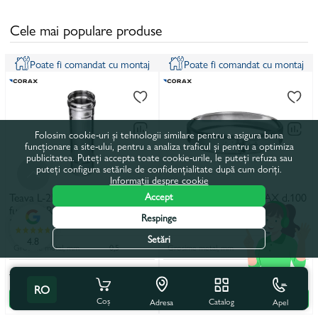
Cele mai populare produse
Poate fi comandat cu montaj
Poate fi comandat cu montaj
Folosim cookie-uri și tehnologii similare pentru a asigura buna
funcționare a site-ului, pentru a analiza traficul și pentru a optimiza
publicitatea. Puteți accepta toate cookie-urile, le puteți refuza sau
puteți configura setările de confidențialitate după cum doriți.
Informații despre cookie
Accept
Teava L-250 mm pentru cos de
Colier fixare tevi CORAX d.100
fum CORAX Ø 100 mm (inox
mm (inox 304)
Respinge
304)
Setări
4.8
Grosime metal, mm
0,5
Grosime metal, mm
0,5
75 lei
95 lei
84 lei
106 lei
RO
În coș
În coș
Coș
Catalog
Apel
Adresa