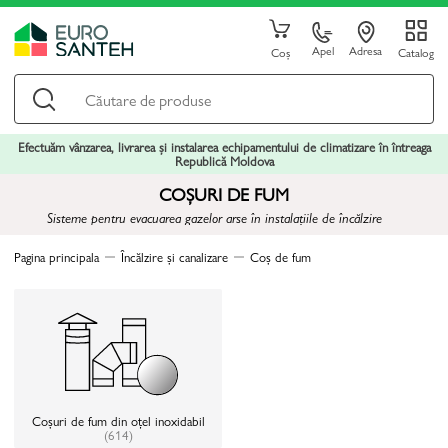
Apel
Adresa
Coș
Catalog
Efectuăm vânzarea, livrarea și instalarea echipamentului de climatizare în întreaga
Republică Moldova
COȘURI DE FUM
Sisteme pentru evacuarea gazelor arse în instalațiile de încălzire
Pagina principala
Încălzire și canalizare
Coș de fum
Coșuri de fum din oțel inoxidabil
(614)