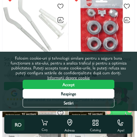
Folosim cookie-uri și tehnologii similare pentru a asigura buna
Set de suporturi plate cu dibluri
Kit 7 in 1 montaj radiator Royal
funcționare a site-ului, pentru a analiza traficul și pentru a optimiza
7,2x170mm
1x1/2
publicitatea. Puteți accepta toate cookie-urile, le puteți refuza sau
puteți configura setările de confidențialitate după cum doriți.
130 lei
279 lei
157 lei
336 lei
Informații despre cookie
Accept
În coș
În coș
Respinge
Poate fi comandat cu montaj
Poate fi comandat cu montaj
Setări
4.8
RO
Coș
Catalog
Apel
Adresa