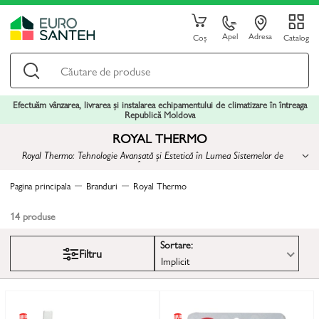
Apel
Adresa
Coș
Catalog
Efectuăm vânzarea, livrarea și instalarea echipamentului de climatizare în întreaga
Republică Moldova
ROYAL THERMO
Royal Thermo: Tehnologie Avansată și Estetică în Lumea Sistemelor de
Încălzire
Pagina principala
Branduri
Royal Thermo
14
produse
Sortare:
Filtru
Implicit