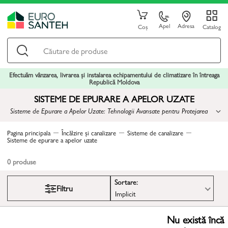
Apel
Adresa
Coș
Catalog
Efectuăm vânzarea, livrarea și instalarea echipamentului de climatizare în întreaga
Republică Moldova
SISTEME DE EPURARE A APELOR UZATE
Sisteme de Epurare a Apelor Uzate: Tehnologii Avansate pentru Protejarea
Resurselor de Apă
Pagina principala
Încălzire și canalizare
Sisteme de canalizare
Sisteme de epurare a apelor uzate
0
produse
Sortare:
Filtru
Implicit
Nu există încă