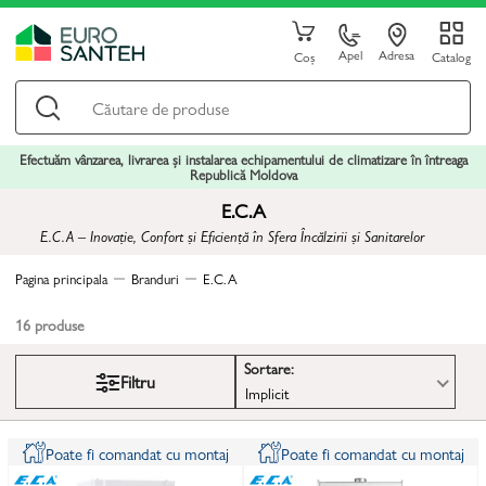
Apel
Adresa
Coș
Catalog
Efectuăm vânzarea, livrarea și instalarea echipamentului de climatizare în întreaga
Republică Moldova
E.C.A
E.C.A – Inovație, Confort și Eficiență în Sfera Încălzirii și Sanitarelor
Pagina principala
Branduri
E.C.A
16
produse
Sortare:
Filtru
Implicit
Poate fi comandat cu montaj
Poate fi comandat cu montaj