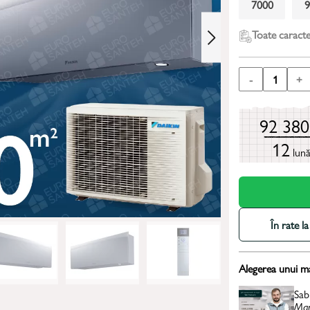
7000
Toate caracter
-
1
+
92 38
12
lun
În rate 
Alegerea unui m
Sab
Man