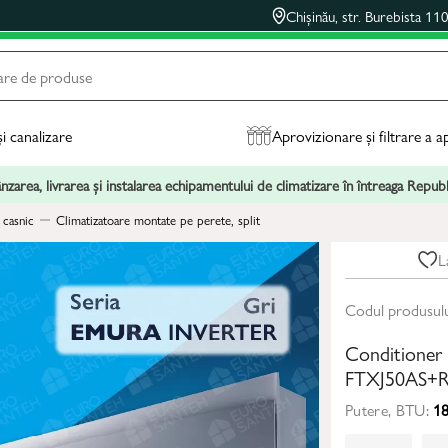
Chișinău, str. Burebista 11
și canalizare
Aprovizionare și filtrare a a
zarea, livrarea și instalarea echipamentului de climatizare în întreaga Repu
 casnic
Climatizatoare montate pe perete, split
L
Codul produsul
Conditioner
FTXJ50AS+R
Putere, BTU:
18