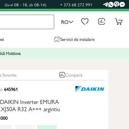
0
(lu-vi 08 - 18, sb 08-14)
+ 373 68 272 991
RO
pei
Servicii de instalare
blică Moldova
a favorite
Compară
ui:
645961
 DAIKIN Inverter EMURA
XJ50A R32 A+++ argintiu
000