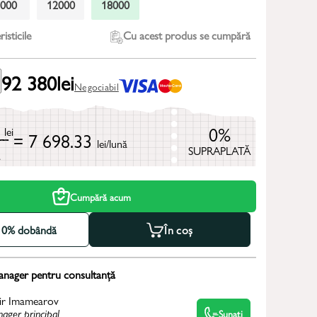
9000
12000
18000
isticile
Cu acest produs se cumpără
92 380
lei
Negociabil
0
0%
lei
= 7 698.33
lei/lună
SUPRAPLATĂ
ă
Cumpără acum
la 0% dobândă
În coș
anager pentru consultanță
ir Imamearov
ager principal
Sunați