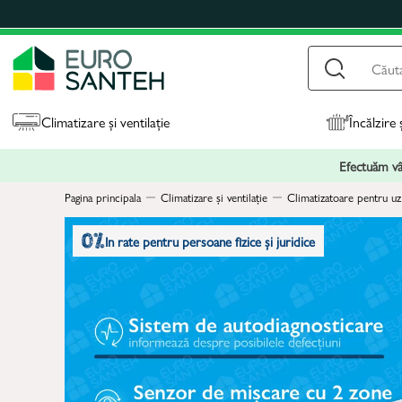
Climatizare și ventilație
Încălzire 
Efectuăm vân
Pagina principala
Climatizare și ventilație
Climatizatoare pentru uz
In rate pentru persoane fizice și juridice