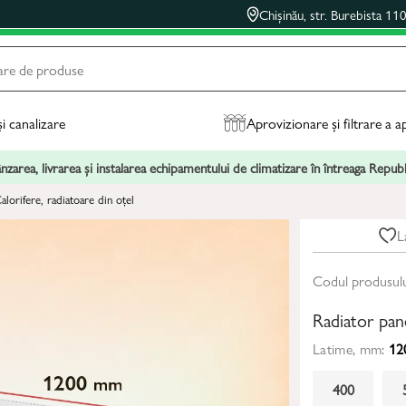
Chișinău, str. Burebista 11
și canalizare
Aprovizionare și filtrare a a
zarea, livrarea și instalarea echipamentului de climatizare în întreaga Repu
alorifere, radiatoare din oțel
L
Codul produsul
Radiator pa
Latime, mm:
12
400