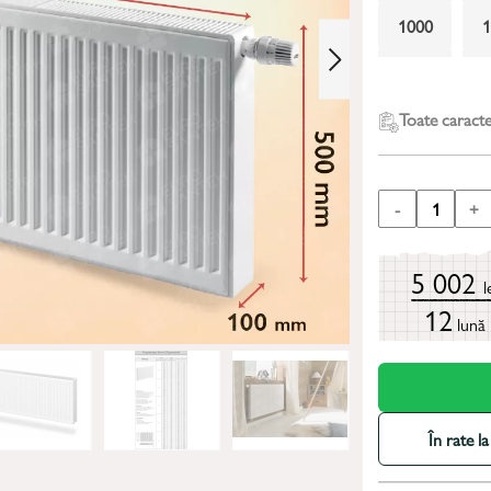
1000
2000
Toate caracter
-
1
+
5 002
l
12
lună
În rate 