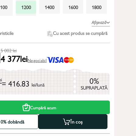
1100
1200
1400
1600
1800
2300
2600
Afișează
isticile
Cu acest produs se cumpără
5 002
lei
4 377
lei
Negociabil
0%
ei
= 416.83
lei/lună
SUPRAPLATĂ
Cumpără acum
la 0% dobândă
În coș