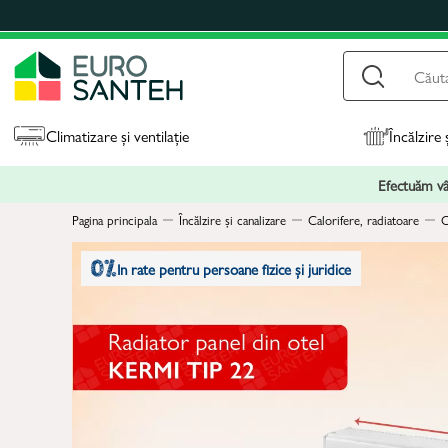
Climatizare și ventilație
Încălzire 
Efectuăm vân
Pagina principala
Încălzire și canalizare
Calorifere, radiatoare
C
In rate pentru persoane fizice și juridice