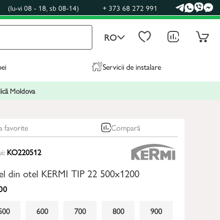
0
(lu-vi 08 - 18, sb 08-14)
+ 373 68 272 991
RO
pei
Servicii de instalare
blică Moldova
a favorite
Compară
ui:
KO220512
nel din otel KERMI TIP 22 500x1200
00
500
600
700
800
900