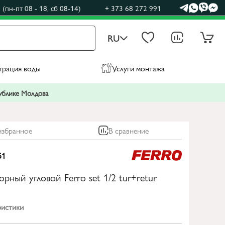
(пн-пт 08 - 18, сб 08-14)
+ 373 68 272 991
RU
трация воды
Услуги монтажа
публике Молдова
избранное
В сравнение
51
орный угловой Ferro set 1/2 tur+retur
ристики