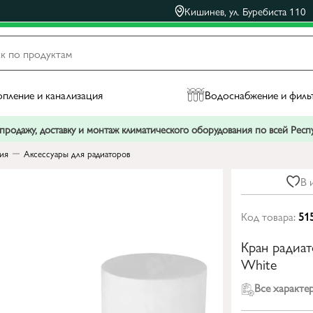
Кишинев, ул. Буребиста 110
пление и канализация
Водоснабжение и филь
родажу, доставку и монтаж климатического оборудования по всей Рес
ния
Аксессуары для радиаторов
В 
Код товара:
51
Кран радиат
White
Все характе