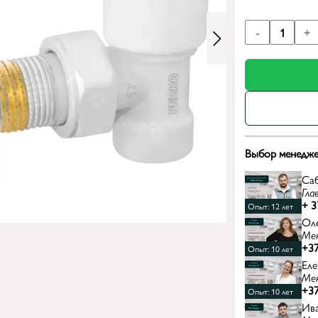
-
1
+
Выбор менедже
Са
Гла
+ 3
Опыт: 12 лет
Ол
Ме
+37
Опыт: 10 лет
Еле
Ме
+37
Опыт: 10 лет
Ив