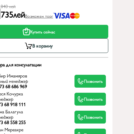
840
лей
735
лей
Возможен торг
Купить сейчас
В корзину
ра для консультации
бир Имамяров
вный менеджер
Позвонить
73 68 686 969
еся Кочурка
неджер
Позвонить
3 68 918 111
на Балагула
неджер
Позвонить
3 68 558 255
ан Мереакре