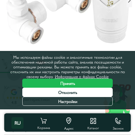
Мы используем файлы cookie и аналогичные технологии для
обеспечения надежной работы сайта, анализа посещаемости и
оптимизации рекламы. Вы можете принять все файлы cookie,
отклонить их или настроить параметры конфиденциальности по
своему выбору.
Информация о файлах Cookie
Принять
Код товара:
1069
Отклонить
Все характеристики
Настройки
4.8
Характеристики продукта
RU
Корзина
Каталог
Звонок
Страна бренда:
Польша
Адрес