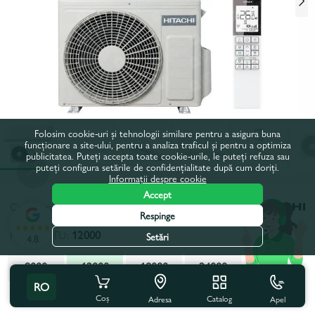
Folosim cookie-uri și tehnologii similare pentru a asigura buna
funcționare a site-ului, pentru a analiza traficul și pentru a optimiza
publicitatea. Puteți accepta toate cookie-urile, le puteți refuza sau
puteți configura setările de confidențialitate după cum doriți.
Informații despre cookie
Accept
Codul produsului:
255509
Respinge
Putere, BTU:
12000
Setări
4.8
9000
12000
18000
24000
RO
Toate caracteristicile
Cu acest produs se cumpără
Coș
Catalog
Apel
Adresa