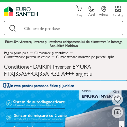
Apel
Adresa
Coș
Catalog
Efectuăm vânzarea, livrarea și instalarea echipamentului de climatizare în întreaga
Republică Moldova
Pagina principala
Climatizare și ventilație
Climatizatoare pentru uz casnic
Climatizatoare montate pe perete, split
Conditioner DAIKIN Inverter EMURA
FTXJ35AS+RXJ35A R32 A+++ argintiu
In rate pentru persoane fizice și juridice