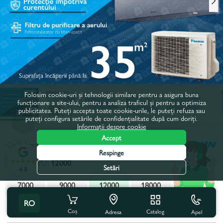
Folosim cookie-uri și tehnologii similare pentru a asigura buna
funcționare a site-ului, pentru a analiza traficul și pentru a optimiza
publicitatea. Puteți accepta toate cookie-urile, le puteți refuza sau
puteți configura setările de confidențialitate după cum doriți.
Informații despre cookie
Accept
Codul produsului:
645960
Respinge
Putere, BTU:
12000
Setări
4.8
7000
9000
12000
18000
RO
Toate caracteristicile
Cu acest produs se cumpără
Coș
Catalog
Apel
Adresa