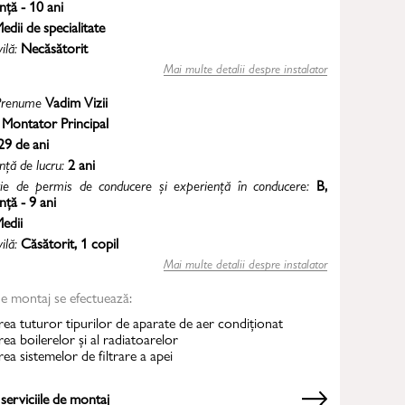
nță - 10 ani
edii de specialitate
vilă:
Necăsătorit
Mai multe detalii despre instalator
renume
Vadim Vizii
:
Montator Principal
29 de ani
nță de lucru:
2 ani
ie de permis de conducere și experiență în conducere:
B,
nță - 9 ani
edii
vilă:
Căsătorit, 1 copil
Mai multe detalii despre instalator
de montaj se efectuează:
ea tuturor tipurilor de aparate de aer condiționat
ea boilerelor
și
al radiatoarelor
ea sistemelor de filtrare a apei
 serviciile de montaj