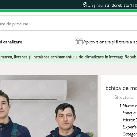
Chișinău, str. Burebista 11
și canalizare
Aprovizionare și filtrare a a
zarea, livrarea și instalarea echipamentului de climatizare în întreaga Repu
Echipa de m
Structură:
1.
Nume P
Funcția
Vârstă:
Experie
Categor