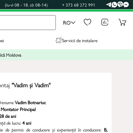
0
(lu-vi 08 - 18, sb 08-14)
+ 373 68 272 991
RO
pei
Servicii de instalare
blică Moldova
ontaj
"Vadim și Vadim"
renume
Vadim Botnariuc
:
Montator Principal
28 de ani
nță de lucru:
4 ani
ie de permis de conducere și experiență în conducere:
B,