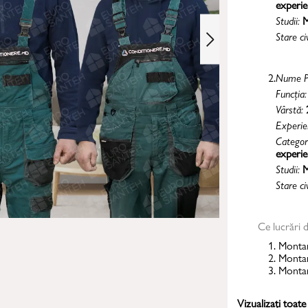
experie
Studii:
M
Stare ci
2.
Nume P
Funcția
Vârstă:
Experie
Categor
experie
Studii:
M
Stare ci
Ce lucrări 
1. Montar
2. Montar
3. Montar
Vizualizați toate