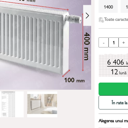
1400
Toate caracter
-
1
+
6 406
l
12
lună
În rate 
Alegerea unui m