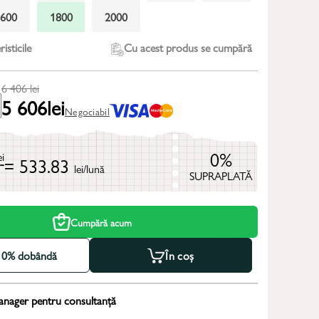
1600
1800
2000
isticile
Cu acest produs se cumpără
6 406
lei
5 606
lei
Negociabil
0%
ei
= 533.83
lei/lună
SUPRAPLATĂ
Cumpără acum
la 0% dobândă
În coș
anager pentru consultanță