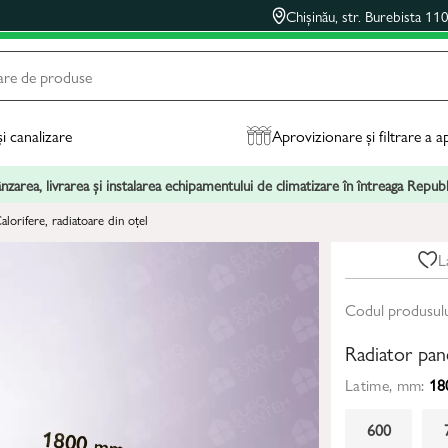
Chișinău, str. Burebista 11
și canalizare
Aprovizionare și filtrare a a
zarea, livrarea și instalarea echipamentului de climatizare în întreaga Repu
alorifere, radiatoare din oțel
L
Codul produsul
Radiator pa
Latime, mm:
18
600