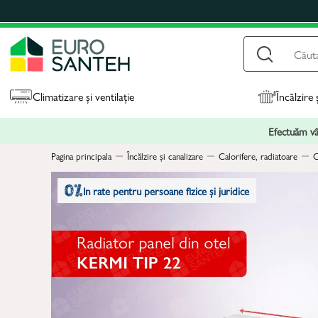
Climatizare și ventilație
Încălzire 
Efectuăm vân
Pagina principala
Încălzire și canalizare
Calorifere, radiatoare
C
In rate pentru persoane fizice și juridice