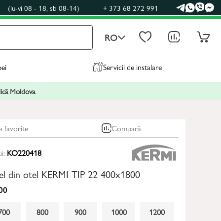
0
(lu-vi 08 - 18, sb 08-14)
+ 373 68 272 991
RO
pei
Servicii de instalare
blică Moldova
a favorite
Compară
ui:
KO220418
nel din otel KERMI TIP 22 400x1800
00
700
800
900
1000
1200