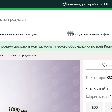
Кишинев, ул. Буребиста 110
пление и канализация
Водоснабжение и филь
родажу, доставку и монтаж климатического оборудования по всей Рес
ния
Стальные радиаторы
В 
Код товара:
KO
Стальной п
Ширина, мм :
1
600