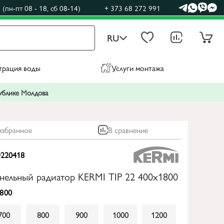
(пн-пт 08 - 18, сб 08-14)
+ 373 68 272 991
RU
трация воды
Услуги монтажа
публике Молдова
избранное
В сравнение
220418
анельный радиатор KERMI TIP 22 400x1800
800
700
800
900
1000
1200