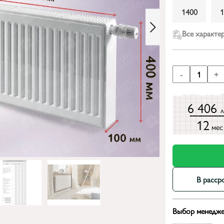
1400
Все характе
-
1
+
6 406
12
мес
В расср
Выбор менедже