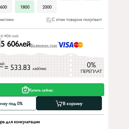
1600
1800
2000
ристики
С этим товаром покупают
6 406
лей
5 606
лей
Возможен торг
0%
лей
= 533.83
лей/мес
ПЕРЕПЛАТ
Купить сейчас
очку под 0%
В корзину
ра для консультации