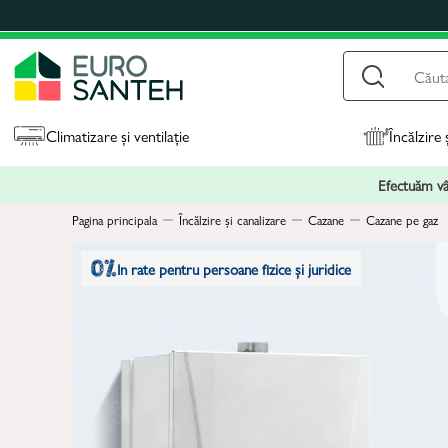
Climatizare și ventilație
Încălzire 
Efectuăm vân
Pagina principala
Încălzire și canalizare
Cazane
Cazane pe gaz
In rate pentru persoane fizice și juridice