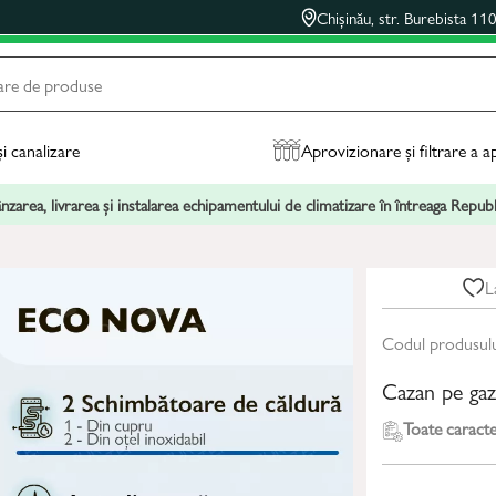
Chișinău, str. Burebista 11
și canalizare
Aprovizionare și filtrare a a
zarea, livrarea și instalarea echipamentului de climatizare în întreaga Repu
L
Codul produsul
Cazan pe ga
Toate caracter