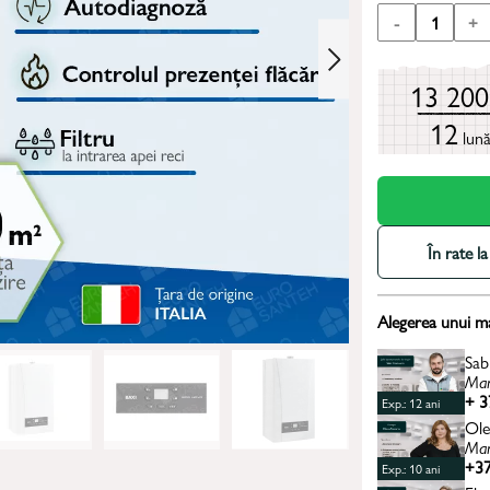
-
1
+
13 20
12
lun
În rate 
Alegerea unui m
Sab
Man
+ 3
Exp.: 12 ani
Ole
Man
+37
Exp.: 10 ani