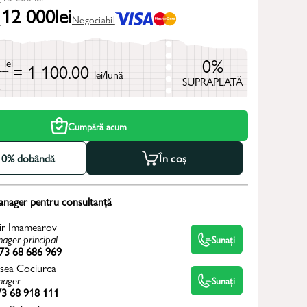
12 000
lei
Negociabil
0
0%
lei
= 1 100.00
lei/lună
SUPRAPLATĂ
ă
Cumpără acum
la 0% dobândă
În coș
anager pentru consultanță
ir Imamearov
ager principal
Sunați
73 68 686 969
sea Cociurca
ager
Sunați
3 68 918 111