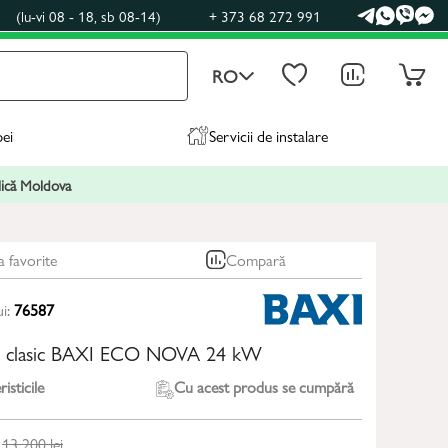
0
(lu-vi 08 - 18, sb 08-14)
+ 373 68 272 991
RO
pei
Servicii de instalare
blică Moldova
a favorite
Compară
ui:
76587
z clasic BAXI ECO NOVA 24 kW
isticile
Cu acest produs se cumpără
13 200
lei