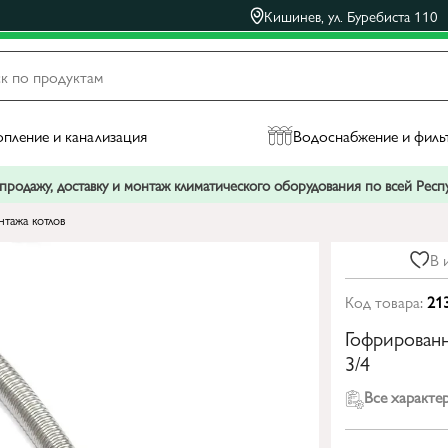
Кишинев, ул. Буребиста 110
пление и канализация
Водоснабжение и филь
родажу, доставку и монтаж климатического оборудования по всей Рес
тажа котлов
В 
Код товара:
21
Гофрированн
3/4
Все характе