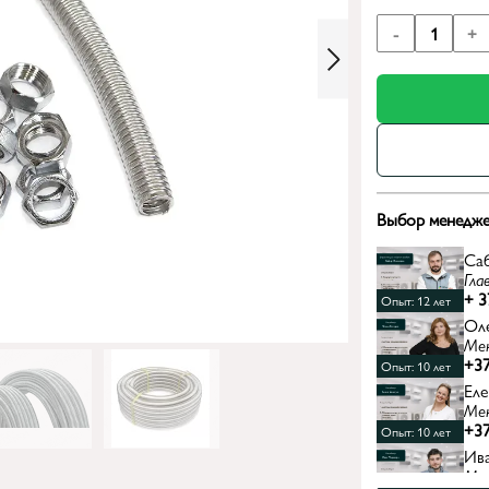
-
1
+
Выбор менедже
Са
Гла
+ 3
Опыт: 12 лет
Ол
Ме
+37
Опыт: 10 лет
Еле
Ме
+37
Опыт: 10 лет
Ив
Ме