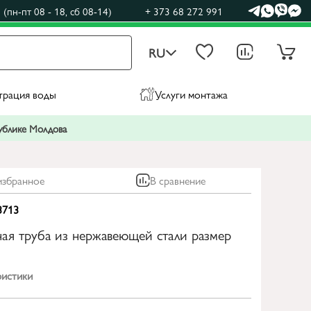
(пн-пт 08 - 18, сб 08-14)
+ 373 68 272 991
RU
трация воды
Услуги монтажа
публике Молдова
избранное
В сравнение
3713
ая труба из нержавеющей стали размер
ристики