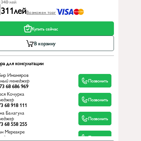
348
лей
311
лей
Возможен торг
Купить сейчас
В корзину
ра для консультации
бир Имамяров
вный менеджер
Позвонить
73 68 686 969
еся Кочурка
неджер
Позвонить
3 68 918 111
на Балагула
неджер
Позвонить
3 68 558 255
ан Мереакре
неджер
Позвонить