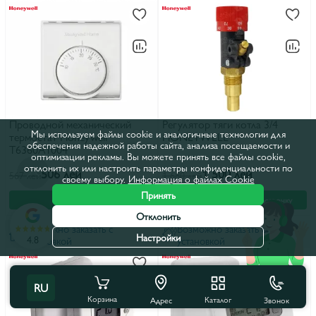
Проводной механический
Регулятор тяги котла 3/4
Мы используем файлы cookie и аналогичные технологии для
термостат Honeywell
HONEYWELL
обеспечения надежной работы сайта, анализа посещаемости и
T6360A1004
оптимизации рекламы. Вы можете принять все файлы cookie,
отклонить их или настроить параметры конфиденциальности по
506 лей
1 500 лей
567 лей
1 680 лей
своему выбору.
Информация о файлах Cookie
Принять
В корзину
В корзину
В рассрочку
Отклонить
Возможно заказать с
Возможно заказать с
Настройки
4.8
установкой
установкой
RU
Корзина
Каталог
Звонок
Адрес