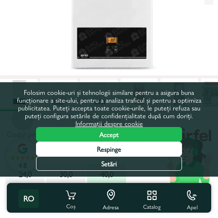
Folosim cookie-uri și tehnologii similare pentru a asigura buna
funcționare a site-ului, pentru a analiza traficul și pentru a optimiza
publicitatea. Puteți accepta toate cookie-urile, le puteți refuza sau
puteți configura setările de confidențialitate după cum doriți.
Informații despre cookie
Codul produsului:
45948
Accept
Respinge
Putere, kW:
40,0
Setări
4.8
24,0
30,0
40,0
Toate caracteristicile
Cu acest produs se cumpără
RO
Coș
Catalog
Apel
Adresa