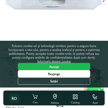
Folosim cookie-uri și tehnologii similare pentru a asigura buna
funcționare a site-ului, pentru a analiza traficul și pentru a optimiza
publicitatea. Puteți accepta toate cookie-urile, le puteți refuza sau
puteți configura setările de confidențialitate după cum doriți.
Informații despre cookie
Accept
Codul produsului:
15087
Respinge
Toate caracteristicile
Setări
4.8
Specificațiile produsului
RO
Coș
Catalog
Apel
Frecvența de schimbare a
Adresa
6-12
filtrului, luni: