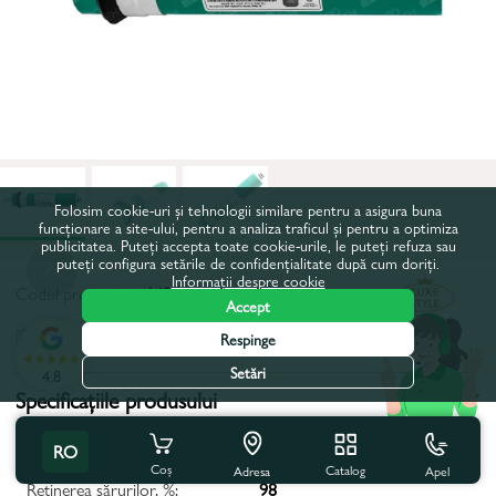
Folosim cookie-uri și tehnologii similare pentru a asigura buna
funcționare a site-ului, pentru a analiza traficul și pentru a optimiza
publicitatea. Puteți accepta toate cookie-urile, le puteți refuza sau
puteți configura setările de confidențialitate după cum doriți.
Informații despre cookie
Codul produsului:
14951
Accept
Toate caracteristicile
Respinge
Setări
4.8
Specificațiile produsului
pH:
6,5–8,5
RO
Coș
Catalog
Apel
Adresa
Reținerea sărurilor, %:
98