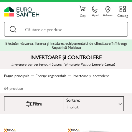
Apel
Adresa
Coș
Catalog
Efectuăm vânzarea, livrarea și instalarea echipamentului de climatizare în întreaga
Republică Moldova
INVERTOARE ȘI CONTROLERE
Invertoare pentru Panouri Solare: Tehnologie Pentru Energie Curată
Pagina principala
Energie regenerabila
Invertoare și controlere
64
produse
Sortare:
Filtru
Implicit