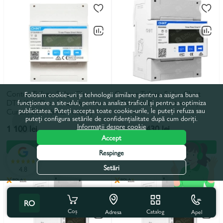
Contor Trifazic Solax Chint
Contor Trifazic Solax Chint
Folosim cookie-uri și tehnologii similare pentru a asigura buna
DTSU666-D cu Traductori de
DTSU666-D (smart meter)
funcționare a site-ului, pentru a analiza traficul și pentru a optimiza
publicitatea. Puteți accepta toate cookie-urile, le puteți refuza sau
Curent 200A (smart meter)
puteți configura setările de confidențialitate după cum doriți.
Informații despre cookie
1 100 lei
2 430 lei
2 721 lei
Accept
În coș
În rate
În coș
În rate
Respinge
Setări
4.8
RO
Coș
Catalog
Apel
Adresa