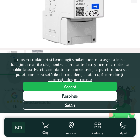
Folosim cookie-uri și tehnologii similare pentru a asigura buna
funcționare a site-ului, pentru a analiza traficul și pentru a optimiza
publicitatea. Puteți accepta toate cookie-urile, le puteți refuza sau
puteți configura setările de confidențialitate după cum doriți.
Informații despre cookie
Accept
Codul produsului:
32626
Respinge
Toate caracteristicile
Setări
4.8
Specificațiile produsului
RO
Tip de protecție:
IP54
Coș
Catalog
Apel
Adresa