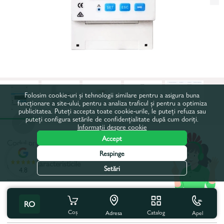
Folosim cookie-uri și tehnologii similare pentru a asigura buna
funcționare a site-ului, pentru a analiza traficul și pentru a optimiza
publicitatea. Puteți accepta toate cookie-urile, le puteți refuza sau
puteți configura setările de confidențialitate după cum doriți.
Informații despre cookie
Accept
Codul produsului:
35538
Respinge
Toate caracteristicile
Setări
4.8
Specificațiile produsului
RO
Culoare:
Albă
Coș
Catalog
Apel
Adresa