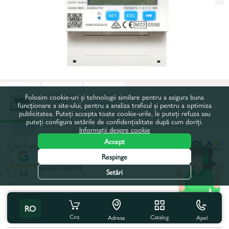
Folosim cookie-uri și tehnologii similare pentru a asigura buna
funcționare a site-ului, pentru a analiza traficul și pentru a optimiza
publicitatea. Puteți accepta toate cookie-urile, le puteți refuza sau
puteți configura setările de confidențialitate după cum doriți.
Informații despre cookie
Accept
Codul produsului:
38450
Respinge
Toate caracteristicile
Setări
4.8
Specificațiile produsului
RO
Tip de protecție:
IP51
Coș
Catalog
Apel
Adresa