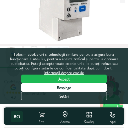
Folosim cookie-uri și tehnologii similare pentru a asigura buna
funcționare a site-ului, pentru a analiza traficul și pentru a optimiza
publicitatea. Puteți accepta toate cookie-urile, le puteți refuza sau
puteți configura setările de confidențialitate după cum doriți.
Informații despre cookie
Accept
Codul produsului:
31170
Respinge
Toate caracteristicile
Setări
4.8
Specificațiile produsului
RO
Culoare:
Albă
Coș
Catalog
Apel
Adresa