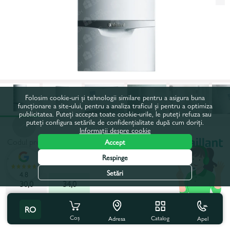
Folosim cookie-uri și tehnologii similare pentru a asigura buna
funcționare a site-ului, pentru a analiza traficul și pentru a optimiza
publicitatea. Puteți accepta toate cookie-urile, le puteți refuza sau
puteți configura setările de confidențialitate după cum doriți.
Informații despre cookie
Codul produsului:
82008
Accept
Respinge
Putere, kW:
34,0
Setări
4.8
30,0
34,0
Toate caracteristicile
Cu acest produs se cumpără
RO
Coș
Catalog
Apel
Adresa