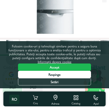
Folosim cookie-uri și tehnologii similare pentru a asigura buna
funcționare a site-ului, pentru a analiza traficul și pentru a optimiza
publicitatea. Puteți accepta toate cookie-urile, le puteți refuza sau
puteți configura setările de confidențialitate după cum doriți.
Informații despre cookie
Codul produsului:
82007
Accept
Respinge
Putere, kW:
30,0
Setări
4.8
30,0
34,0
Toate caracteristicile
Cu acest produs se cumpără
RO
Coș
Catalog
Apel
Adresa