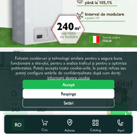
Folosim cookie-uri și tehnologii similare pentru a asigura buna
funcționare a site-ului, pentru a analiza traficul și pentru a optimiza
publicitatea. Puteți accepta toate cookie-urile, le puteți refuza sau
puteți configura setările de confidențialitate după cum doriți.
Informații despre cookie
Codul produsului:
25220
Accept
Respinge
Putere, kW:
24,0
Setări
4.8
24,0
28,0
Toate caracteristicile
Cu acest produs se cumpără
RO
Coș
Catalog
Apel
Adresa